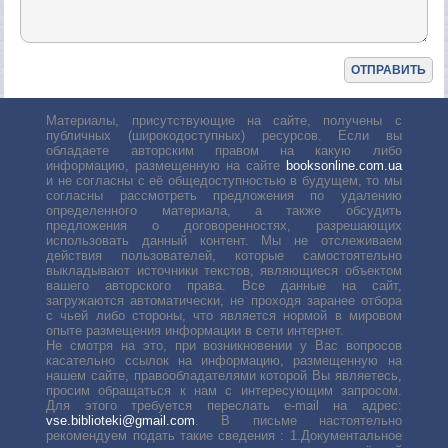
Материалы, присутствующие на сайте, получены с
публичных (широкодоступных) ресурсов. Если вы
обладаете авторским правом на какую либо
информацию, размещенную на сайте
booksonline.com.ua
и не согласны с её общедоступностью в будущем, то мы
согласны рассмотреть предложения по удалению
определенного материала, а также обсудить
предложения о договоренностях, разрешающих
использовать данный контент. Мы не отслеживаем
действия пользователей, которые самостоятельно
выкладывают источники текстов, являющиеся объектом
вашего авторского права. Все данные на сайт,
загружаются автоматически, не проходя заранее отбора
с чьей либо стороны, что является нормой в мировом
опыте размещения информации в сети интернет.
Не смотря на это, при возникновении у Вас вопросов
касательно ссылок на информацию, размещенную на
нашем сайте, правообладателями которой Вы являетесь,
просим обращаться к нам с интересующим запросом.
Для этого требуется переслать е-mail на адрес:
vse.biblioteki@gmail.com
. В письме настоятельно
рекомендуем подать такие сведения : 1.Документальное