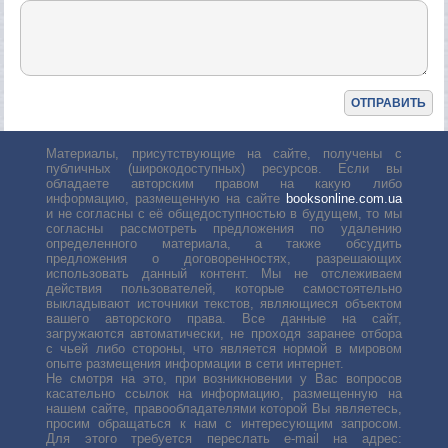
Материалы, присутствующие на сайте, получены с
публичных (широкодоступных) ресурсов. Если вы
обладаете авторским правом на какую либо
информацию, размещенную на сайте
booksonline.com.ua
и не согласны с её общедоступностью в будущем, то мы
согласны рассмотреть предложения по удалению
определенного материала, а также обсудить
предложения о договоренностях, разрешающих
использовать данный контент. Мы не отслеживаем
действия пользователей, которые самостоятельно
выкладывают источники текстов, являющиеся объектом
вашего авторского права. Все данные на сайт,
загружаются автоматически, не проходя заранее отбора
с чьей либо стороны, что является нормой в мировом
опыте размещения информации в сети интернет.
Не смотря на это, при возникновении у Вас вопросов
касательно ссылок на информацию, размещенную на
нашем сайте, правообладателями которой Вы являетесь,
просим обращаться к нам с интересующим запросом.
Для этого требуется переслать е-mail на адрес: