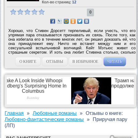
Кол-во страниц:
12
0
Хорошо, что Стивен Дорсетт терпеливый, если учесть, что его
упрямая пара отказывается признавать их связь. После того, как
она избегала его в течение многих лет, он решил доказать ей, что
она принадлежит ему. Ничто не встанет между ним и его
сексуальной вспыльчивой волчицей. Кейт Мэтьюс живет со
страшным секретом. И хоть она любит Стивена столько, сколько
себя помнит, но никогда не сможет стать той, кого он хочет или
заслуживает,...
О КНИГЕ
ОТЗЫВЫ
В ИЗБРАННОЕ
ЧИТАТЬ
Главная
Любовные романы
Отзывы о книге:
Любовно-фантастические романы
Приручая пару
(ЛП)