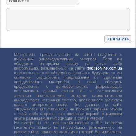
Материалы, присутствующие на сайте, получены с
публичных (широкодоступных) ресурсов. Если вы
обладаете авторским правом на какую либо
информацию, размещенную на сайте
booksonline.com.ua
и не согласны с её общедоступностью в будущем, то мы
согласны рассмотреть предложения по удалению
определенного материала, а также обсудить
предложения о договоренностях, разрешающих
использовать данный контент. Мы не отслеживаем
действия пользователей, которые самостоятельно
выкладывают источники текстов, являющиеся объектом
вашего авторского права. Все данные на сайт,
загружаются автоматически, не проходя заранее отбора
с чьей либо стороны, что является нормой в мировом
опыте размещения информации в сети интернет.
Не смотря на это, при возникновении у Вас вопросов
касательно ссылок на информацию, размещенную на
нашем сайте, правообладателями которой Вы являетесь,