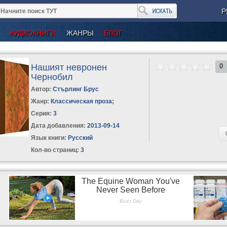
Р
АУДИОКНИГИ
ЖАНРЫ
БЛОГ
Нашият невронен
0
Чернобил
Автор:
Стърлинг Брус
Жанр:
Классическая проза
;
Серия:
3
Дата добавления:
2013-09-14
Язык книги:
Русский
Кол-во страниц:
3