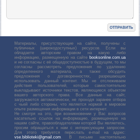
Материалы, присутствующие на сайте, получены с
публичных (широкодоступных) ресурсов. Если вы
обладаете авторским правом на какую либо
информацию, размещенную на сайте
booksonline.com.ua
и не согласны с её общедоступностью в будущем, то мы
согласны рассмотреть предложения по удалению
определенного материала, а также обсудить
предложения о договоренностях, разрешающих
использовать данный контент. Мы не отслеживаем
действия пользователей, которые самостоятельно
выкладывают источники текстов, являющиеся объектом
вашего авторского права. Все данные на сайт,
загружаются автоматически, не проходя заранее отбора
с чьей либо стороны, что является нормой в мировом
опыте размещения информации в сети интернет.
Не смотря на это, при возникновении у Вас вопросов
касательно ссылок на информацию, размещенную на
нашем сайте, правообладателями которой Вы являетесь,
просим обращаться к нам с интересующим запросом.
Для этого требуется переслать е-mail на адрес:
vse.biblioteki@gmail.com
. В письме настоятельно