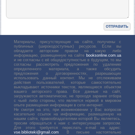
Материалы, присутствующие на сайте, получены с
публичных (широкодоступных) ресурсов. Если вы
обладаете авторским правом на какую либо
информацию, размещенную на сайте
booksonline.com.ua
и не согласны с её общедоступностью в будущем, то мы
согласны рассмотреть предложения по удалению
определенного материала, а также обсудить
предложения о договоренностях, разрешающих
использовать данный контент. Мы не отслеживаем
действия пользователей, которые самостоятельно
выкладывают источники текстов, являющиеся объектом
вашего авторского права. Все данные на сайт,
загружаются автоматически, не проходя заранее отбора
с чьей либо стороны, что является нормой в мировом
опыте размещения информации в сети интернет.
Не смотря на это, при возникновении у Вас вопросов
касательно ссылок на информацию, размещенную на
нашем сайте, правообладателями которой Вы являетесь,
просим обращаться к нам с интересующим запросом.
Для этого требуется переслать е-mail на адрес:
vse.biblioteki@gmail.com
. В письме настоятельно