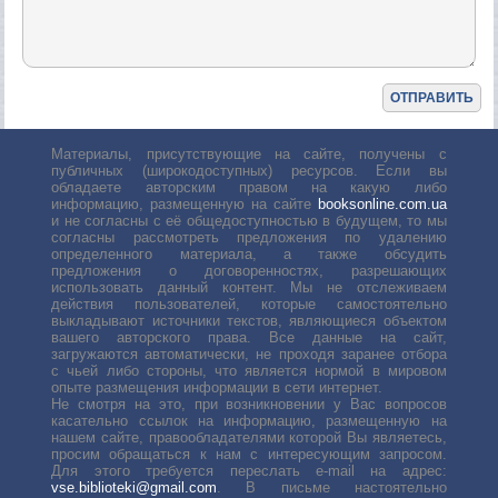
Материалы, присутствующие на сайте, получены с
публичных (широкодоступных) ресурсов. Если вы
обладаете авторским правом на какую либо
информацию, размещенную на сайте
booksonline.com.ua
и не согласны с её общедоступностью в будущем, то мы
согласны рассмотреть предложения по удалению
определенного материала, а также обсудить
предложения о договоренностях, разрешающих
использовать данный контент. Мы не отслеживаем
действия пользователей, которые самостоятельно
выкладывают источники текстов, являющиеся объектом
вашего авторского права. Все данные на сайт,
загружаются автоматически, не проходя заранее отбора
с чьей либо стороны, что является нормой в мировом
опыте размещения информации в сети интернет.
Не смотря на это, при возникновении у Вас вопросов
касательно ссылок на информацию, размещенную на
нашем сайте, правообладателями которой Вы являетесь,
просим обращаться к нам с интересующим запросом.
Для этого требуется переслать е-mail на адрес:
vse.biblioteki@gmail.com
. В письме настоятельно