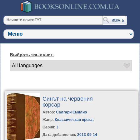
Выбрать язык книг:
Синът на червения
корсар
Автор:
Салгари Емилио
Жанр:
Классическая проза
;
Серия:
3
Дата добавления:
2013-09-14