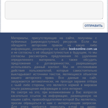
Материалы, присутствующие на сайте, получены с
публичных (широкодоступных) ресурсов. Если вы
обладаете авторским правом на какую либо
информацию, размещенную на сайте
booksonline.com.ua
и не согласны с её общедоступностью в будущем, то мы
согласны рассмотреть предложения по удалению
определенного материала, а также обсудить
предложения о договоренностях, разрешающих
использовать данный контент. Мы не отслеживаем
действия пользователей, которые самостоятельно
выкладывают источники текстов, являющиеся объектом
вашего авторского права. Все данные на сайт,
загружаются автоматически, не проходя заранее отбора
с чьей либо стороны, что является нормой в мировом
опыте размещения информации в сети интернет.
Не смотря на это, при возникновении у Вас вопросов
касательно ссылок на информацию, размещенную на
нашем сайте, правообладателями которой Вы являетесь,
просим обращаться к нам с интересующим запросом.
Для этого требуется переслать е-mail на адрес: