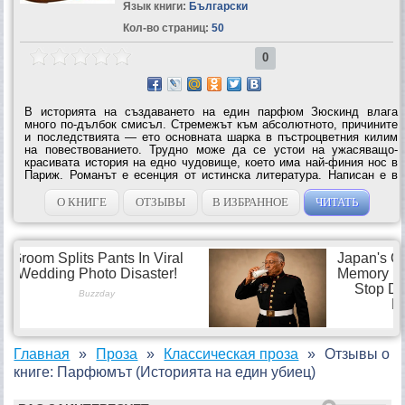
Язык книги:
Български
Кол-во страниц:
50
0
В историята на създаването на един парфюм Зюскинд влага
много по-дълбок смисъл. Стремежът към абсолютното, причините
и последствията — ето основната шарка в пъстроцветния килим
на повествованието. Трудно може да се устои на ужасяващо-
красивата история на едно чудовище, което има най-финия нос в
Париж. Романът е есенция от истинска литература. Написан е в
блестящ класически маниер, според някои дори старомодно, с
почти забравени...
О КНИГЕ
ОТЗЫВЫ
В ИЗБРАННОЕ
ЧИТАТЬ
Главная
Проза
Классическая проза
Отзывы о
книге: Парфюмът (Историята на един убиец)