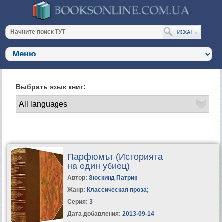
Выбрать язык книг:
Парфюмът (Историята
на един убиец)
Автор:
Зюскинд Патрик
Жанр:
Классическая проза
;
Серия:
3
Дата добавления:
2013-09-14