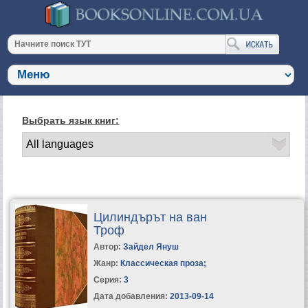
Выбрать язык книг:
Цилиндърът на ван
Троф
Автор:
Зайдел Януш
Жанр:
Классическая проза
;
Серия:
3
Дата добавления:
2013-09-14