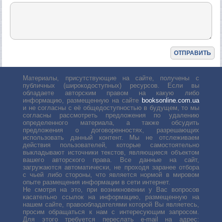
Материалы, присутствующие на сайте, получены с
публичных (широкодоступных) ресурсов. Если вы
обладаете авторским правом на какую либо
информацию, размещенную на сайте
booksonline.com.ua
и не согласны с её общедоступностью в будущем, то мы
согласны рассмотреть предложения по удалению
определенного материала, а также обсудить
предложения о договоренностях, разрешающих
использовать данный контент. Мы не отслеживаем
действия пользователей, которые самостоятельно
выкладывают источники текстов, являющиеся объектом
вашего авторского права. Все данные на сайт,
загружаются автоматически, не проходя заранее отбора
с чьей либо стороны, что является нормой в мировом
опыте размещения информации в сети интернет.
Не смотря на это, при возникновении у Вас вопросов
касательно ссылок на информацию, размещенную на
нашем сайте, правообладателями которой Вы являетесь,
просим обращаться к нам с интересующим запросом.
Для этого требуется переслать е-mail на адрес: