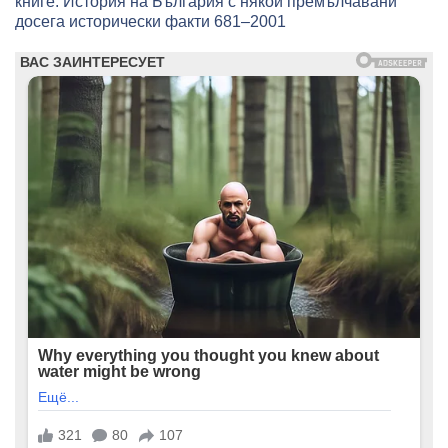
книге: История на България с някои премълчавани
досега исторически факти 681–2001