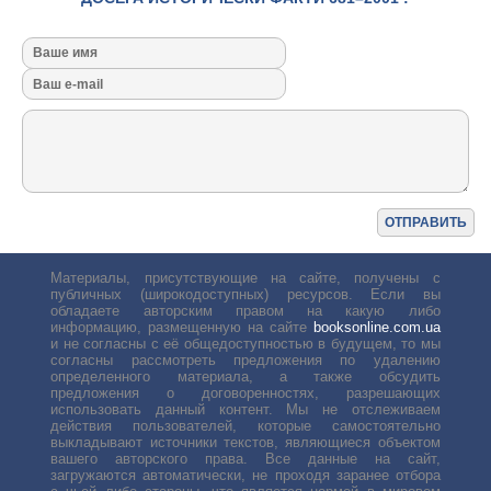
Материалы, присутствующие на сайте, получены с
публичных (широкодоступных) ресурсов. Если вы
обладаете авторским правом на какую либо
информацию, размещенную на сайте
booksonline.com.ua
и не согласны с её общедоступностью в будущем, то мы
согласны рассмотреть предложения по удалению
определенного материала, а также обсудить
предложения о договоренностях, разрешающих
использовать данный контент. Мы не отслеживаем
действия пользователей, которые самостоятельно
выкладывают источники текстов, являющиеся объектом
вашего авторского права. Все данные на сайт,
загружаются автоматически, не проходя заранее отбора