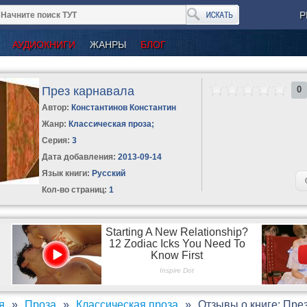
Р
АУДИОКНИГИ
ЖАНРЫ
БЛОГ
През карнавала
0
Автор:
Константинов Константин
Жанр:
Классическая проза
;
Серия:
3
Дата добавления:
2013-09-14
Язык книги:
Русский
Кол-во страниц:
1
я
Проза
Классическая проза
Отзывы о книге: Пре