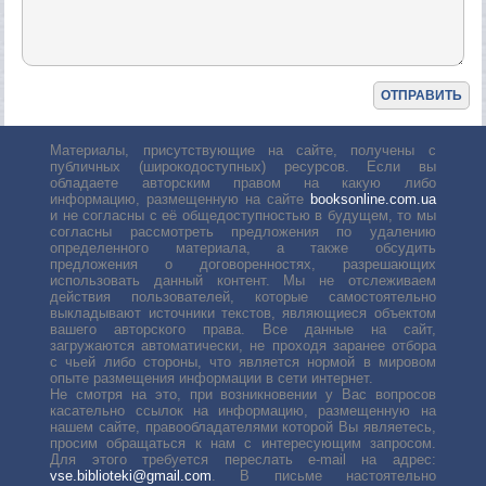
Материалы, присутствующие на сайте, получены с
публичных (широкодоступных) ресурсов. Если вы
обладаете авторским правом на какую либо
информацию, размещенную на сайте
booksonline.com.ua
и не согласны с её общедоступностью в будущем, то мы
согласны рассмотреть предложения по удалению
определенного материала, а также обсудить
предложения о договоренностях, разрешающих
использовать данный контент. Мы не отслеживаем
действия пользователей, которые самостоятельно
выкладывают источники текстов, являющиеся объектом
вашего авторского права. Все данные на сайт,
загружаются автоматически, не проходя заранее отбора
с чьей либо стороны, что является нормой в мировом
опыте размещения информации в сети интернет.
Не смотря на это, при возникновении у Вас вопросов
касательно ссылок на информацию, размещенную на
нашем сайте, правообладателями которой Вы являетесь,
просим обращаться к нам с интересующим запросом.
Для этого требуется переслать е-mail на адрес:
vse.biblioteki@gmail.com
. В письме настоятельно