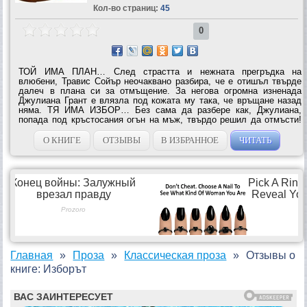
Кол-во страниц:
45
0
ТОЙ ИМА ПЛАН… След страстта и нежната прегръдка на
влюбени, Травис Сойър неочаквано разбира, че е отишъл твърде
далеч в плана си за отмъщение. За негова огромна изненада
Джулиана Грант е влязла под кожата му така, че връщане назад
няма. ТЯ ИМА ИЗБОР… Без сама да разбере как, Джулиана,
попада под кръстосания огън на мъж, твърдо решил да отмъсти!
Но ако Травис си въобразява, че тя не може да влезе в играта му,
много се лъже. Няма съмнение,...
О КНИГЕ
ОТЗЫВЫ
В ИЗБРАННОЕ
ЧИТАТЬ
Главная
Проза
Классическая проза
Отзывы о
книге: Изборът