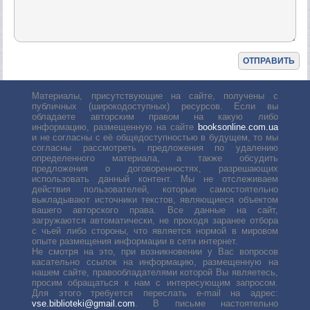
Материалы, присутствующие на сайте, получены с
публичных (широкодоступных) ресурсов. Если вы
обладаете авторским правом на какую либо
информацию, размещенную на сайте
booksonline.com.ua
и не согласны с её общедоступностью в будущем, то мы
согласны рассмотреть предложения по удалению
определенного материала, а также обсудить
предложения о договоренностях, разрешающих
использовать данный контент. Мы не отслеживаем
действия пользователей, которые самостоятельно
выкладывают источники текстов, являющиеся объектом
вашего авторского права. Все данные на сайт,
загружаются автоматически, не проходя заранее отбора
с чьей либо стороны, что является нормой в мировом
опыте размещения информации в сети интернет.
Не смотря на это, при возникновении у Вас вопросов
касательно ссылок на информацию, размещенную на
нашем сайте, правообладателями которой Вы являетесь,
просим обращаться к нам с интересующим запросом.
Для этого требуется переслать е-mail на адрес:
vse.biblioteki@gmail.com
. В письме настоятельно