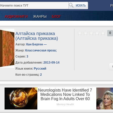
Р
АУДИОКНИГИ
ЖАНРЫ
БЛОГ
Алтайска приказка
0
(Алтайска приказка)
Автор:
Кан Берген —
Жанр:
Классическая проза
;
Серия:
3
Дата добавления:
2013-09-14
Язык книги:
Русский
Кол-во страниц:
2