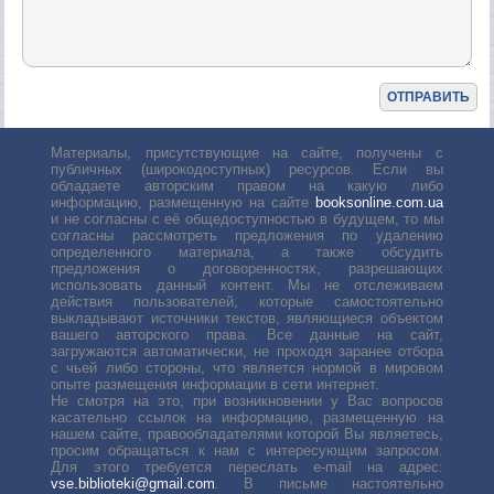
Материалы, присутствующие на сайте, получены с
публичных (широкодоступных) ресурсов. Если вы
обладаете авторским правом на какую либо
информацию, размещенную на сайте
booksonline.com.ua
и не согласны с её общедоступностью в будущем, то мы
согласны рассмотреть предложения по удалению
определенного материала, а также обсудить
предложения о договоренностях, разрешающих
использовать данный контент. Мы не отслеживаем
действия пользователей, которые самостоятельно
выкладывают источники текстов, являющиеся объектом
вашего авторского права. Все данные на сайт,
загружаются автоматически, не проходя заранее отбора
с чьей либо стороны, что является нормой в мировом
опыте размещения информации в сети интернет.
Не смотря на это, при возникновении у Вас вопросов
касательно ссылок на информацию, размещенную на
нашем сайте, правообладателями которой Вы являетесь,
просим обращаться к нам с интересующим запросом.
Для этого требуется переслать е-mail на адрес:
vse.biblioteki@gmail.com
. В письме настоятельно