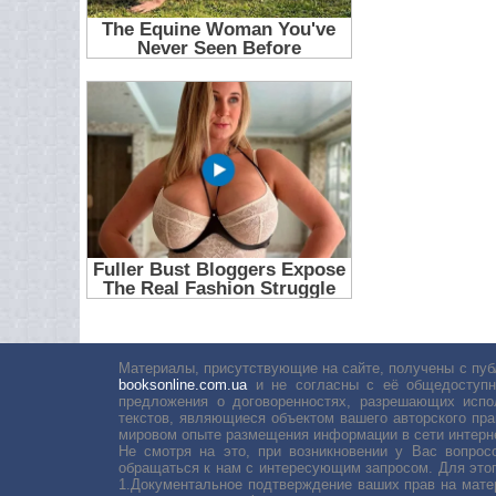
Материалы, присутствующие на сайте, получены с пуб
booksonline.com.ua
и не согласны с её общедоступн
предложения о договоренностях, разрешающих испо
текстов, являющиеся объектом вашего авторского пра
мировом опыте размещения информации в сети интерн
Не смотря на это, при возникновении у Вас вопро
обращаться к нам с интересующим запросом. Для этог
1.Документальное подтверждение ваших прав на мате