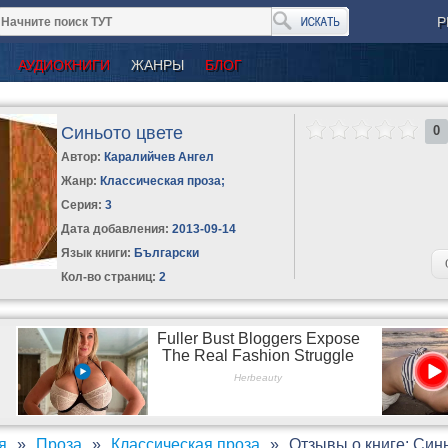
Р
АУДИОКНИГИ
ЖАНРЫ
БЛОГ
Синьото цвете
0
Автор:
Каралийчев Ангел
Жанр:
Классическая проза
;
Серия:
3
Дата добавления:
2013-09-14
Язык книги:
Български
Кол-во страниц:
2
я
Проза
Классическая проза
Отзывы о книге: Син