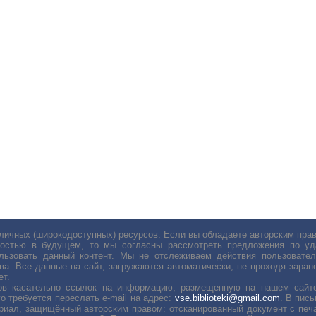
личных (широкодоступных) ресурсов. Если вы обладаете авторским пр
остью в будущем, то мы согласны рассмотреть предложения по уда
льзовать данный контент. Мы не отслеживаем действия пользовател
ва. Все данные на сайт, загружаются автоматически, не проходя заране
ет.
сов касательно ссылок на информацию, размещенную на нашем сайте
о требуется переслать е-mail на адрес:
vse.biblioteki@gmail.com
. В пис
риал, защищённый авторским правом: отсканированный документ с печ