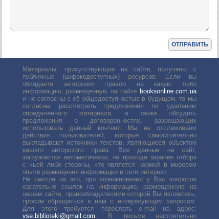
Материалы, присутствующие на сайте, получены с
публичных (широкодоступных) ресурсов. Если вы
обладаете авторским правом на какую либо
информацию, размещенную на сайте
booksonline.com.ua
и не согласны с её общедоступностью в будущем, то мы
согласны рассмотреть предложения по удалению
определенного материала, а также обсудить
предложения о договоренностях, разрешающих
использовать данный контент. Мы не отслеживаем
действия пользователей, которые самостоятельно
выкладывают источники текстов, являющиеся объектом
вашего авторского права. Все данные на сайт,
загружаются автоматически, не проходя заранее отбора
с чьей либо стороны, что является нормой в мировом
опыте размещения информации в сети интернет.
Не смотря на это, при возникновении у Вас вопросов
касательно ссылок на информацию, размещенную на
нашем сайте, правообладателями которой Вы являетесь,
просим обращаться к нам с интересующим запросом.
Для этого требуется переслать е-mail на адрес:
vse.biblioteki@gmail.com
. В письме настоятельно