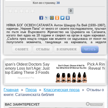
Кол-во страниц:
38
0
НЯМА БОГ ОСВЕН САТАНАТА Антон Шандор Ла Вей (1930–1997),
наричан „Черния Папа“ от много от своите последователи, тръгнал
по пътя към Върховното Жречество на Църквата на Сатаната,
когато бил едва на 18 години и свирел на орган в един карнавал.
„Събота през нощта гледах как мъжете се задъхваха от похот по
полуголите момичета, танцуващи на карнавала, а неделя
сутринта, когато свирех на орган за тент-шоу евангелистите на
другия край на...
О КНИГЕ
ОТЗЫВЫ
В ИЗБРАННОЕ
ЧИТАТЬ
Главная
Проза
Классическая проза
Отзывы о
книге: Сатанинската библия