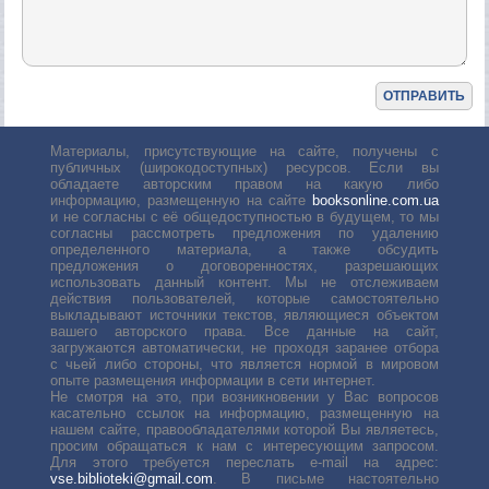
Материалы, присутствующие на сайте, получены с
публичных (широкодоступных) ресурсов. Если вы
обладаете авторским правом на какую либо
информацию, размещенную на сайте
booksonline.com.ua
и не согласны с её общедоступностью в будущем, то мы
согласны рассмотреть предложения по удалению
определенного материала, а также обсудить
предложения о договоренностях, разрешающих
использовать данный контент. Мы не отслеживаем
действия пользователей, которые самостоятельно
выкладывают источники текстов, являющиеся объектом
вашего авторского права. Все данные на сайт,
загружаются автоматически, не проходя заранее отбора
с чьей либо стороны, что является нормой в мировом
опыте размещения информации в сети интернет.
Не смотря на это, при возникновении у Вас вопросов
касательно ссылок на информацию, размещенную на
нашем сайте, правообладателями которой Вы являетесь,
просим обращаться к нам с интересующим запросом.
Для этого требуется переслать е-mail на адрес:
vse.biblioteki@gmail.com
. В письме настоятельно