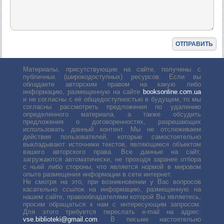
Материалы, присутствующие на сайте, получены с
публичных (широкодоступных) ресурсов. Если вы
обладаете авторским правом на какую либо
информацию, размещенную на сайте
booksonline.com.ua
и не согласны с её общедоступностью в будущем, то мы
согласны рассмотреть предложения по удалению
определенного материала, а также обсудить
предложения о договоренностях, разрешающих
использовать данный контент. Мы не отслеживаем
действия пользователей, которые самостоятельно
выкладывают источники текстов, являющиеся объектом
вашего авторского права. Все данные на сайт,
загружаются автоматически, не проходя заранее отбора
с чьей либо стороны, что является нормой в мировом
опыте размещения информации в сети интернет.
Не смотря на это, при возникновении у Вас вопросов
касательно ссылок на информацию, размещенную на
нашем сайте, правообладателями которой Вы являетесь,
просим обращаться к нам с интересующим запросом.
Для этого требуется переслать е-mail на адрес:
vse.biblioteki@gmail.com
. В письме настоятельно