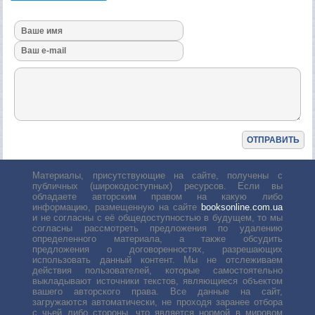
Материалы, присутствующие на сайте, получены с
публичных (широкодоступных) ресурсов. Если вы
обладаете авторским правом на какую либо
информацию, размещенную на сайте
booksonline.com.ua
и не согласны с её общедоступностью в будущем, то мы
согласны рассмотреть предложения по удалению
определенного материала, а также обсудить
предложения о договоренностях, разрешающих
использовать данный контент. Мы не отслеживаем
действия пользователей, которые самостоятельно
выкладывают источники текстов, являющиеся объектом
вашего авторского права. Все данные на сайт,
загружаются автоматически, не проходя заранее отбора
с чьей либо стороны, что является нормой в мировом