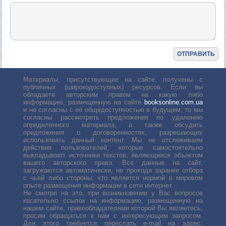
Материалы, присутствующие на сайте, получены с
публичных (широкодоступных) ресурсов. Если вы
обладаете авторским правом на какую либо
информацию, размещенную на сайте
booksonline.com.ua
и не согласны с её общедоступностью в будущем, то мы
согласны рассмотреть предложения по удалению
определенного материала, а также обсудить
предложения о договоренностях, разрешающих
использовать данный контент. Мы не отслеживаем
действия пользователей, которые самостоятельно
выкладывают источники текстов, являющиеся объектом
вашего авторского права. Все данные на сайт,
загружаются автоматически, не проходя заранее отбора
с чьей либо стороны, что является нормой в мировом
опыте размещения информации в сети интернет.
Не смотря на это, при возникновении у Вас вопросов
касательно ссылок на информацию, размещенную на
нашем сайте, правообладателями которой Вы являетесь,
просим обращаться к нам с интересующим запросом.
Для этого требуется переслать е-mail на адрес: