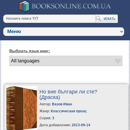
Выбрать язык книг:
Но вие българи ли сте?
(Драска)
Автор:
Вазов Иван
Жанр:
Классическая проза
;
Серия:
3
Дата добавления:
2013-09-14