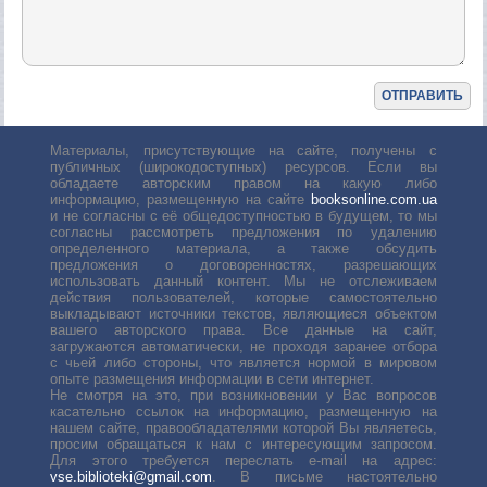
Материалы, присутствующие на сайте, получены с
публичных (широкодоступных) ресурсов. Если вы
обладаете авторским правом на какую либо
информацию, размещенную на сайте
booksonline.com.ua
и не согласны с её общедоступностью в будущем, то мы
согласны рассмотреть предложения по удалению
определенного материала, а также обсудить
предложения о договоренностях, разрешающих
использовать данный контент. Мы не отслеживаем
действия пользователей, которые самостоятельно
выкладывают источники текстов, являющиеся объектом
вашего авторского права. Все данные на сайт,
загружаются автоматически, не проходя заранее отбора
с чьей либо стороны, что является нормой в мировом
опыте размещения информации в сети интернет.
Не смотря на это, при возникновении у Вас вопросов
касательно ссылок на информацию, размещенную на
нашем сайте, правообладателями которой Вы являетесь,
просим обращаться к нам с интересующим запросом.
Для этого требуется переслать е-mail на адрес:
vse.biblioteki@gmail.com
. В письме настоятельно