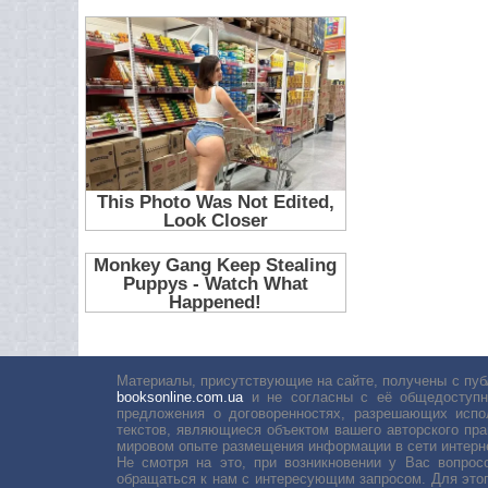
Материалы, присутствующие на сайте, получены с пуб
booksonline.com.ua
и не согласны с её общедоступн
предложения о договоренностях, разрешающих испо
текстов, являющиеся объектом вашего авторского пра
мировом опыте размещения информации в сети интерн
Не смотря на это, при возникновении у Вас вопро
обращаться к нам с интересующим запросом. Для этог