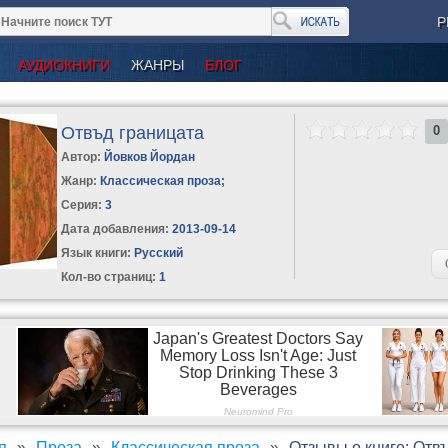
Р
АУДИОКНИГИ
ЖАНРЫ
БЛОГ
Отвъд границата
0
Автор:
Йовков Йордан
Жанр:
Классическая проза
;
Серия:
3
Дата добавления:
2013-09-14
Язык книги:
Русский
Кол-во страниц:
1
я
Проза
Классическая проза
Отзывы о книге: Отв