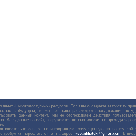
личных (широкодоступных) ресурсов. Если вы обладаете авторским пр
остью в будущем, то мы согласны рассмотреть предложения по уда
льзовать данный контент. Мы не отслеживаем действия пользовател
ва. Все данные на сайт, загружаются автоматически, не проходя заране
ет.
сов касательно ссылок на информацию, размещенную на нашем сайте
о требуется переслать е-mail на адрес:
vse.biblioteki@gmail.com
. В пис