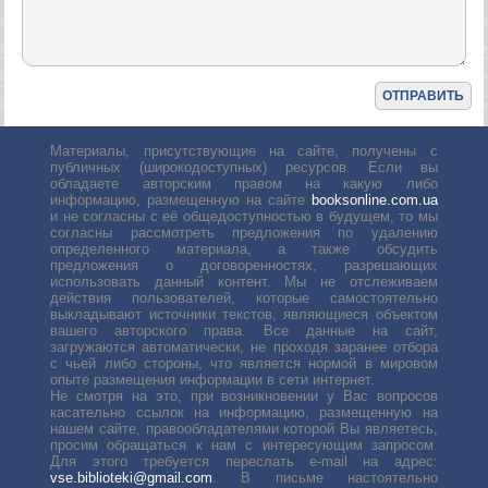
Материалы, присутствующие на сайте, получены с
публичных (широкодоступных) ресурсов. Если вы
обладаете авторским правом на какую либо
информацию, размещенную на сайте
booksonline.com.ua
и не согласны с её общедоступностью в будущем, то мы
согласны рассмотреть предложения по удалению
определенного материала, а также обсудить
предложения о договоренностях, разрешающих
использовать данный контент. Мы не отслеживаем
действия пользователей, которые самостоятельно
выкладывают источники текстов, являющиеся объектом
вашего авторского права. Все данные на сайт,
загружаются автоматически, не проходя заранее отбора
с чьей либо стороны, что является нормой в мировом
опыте размещения информации в сети интернет.
Не смотря на это, при возникновении у Вас вопросов
касательно ссылок на информацию, размещенную на
нашем сайте, правообладателями которой Вы являетесь,
просим обращаться к нам с интересующим запросом.
Для этого требуется переслать е-mail на адрес:
vse.biblioteki@gmail.com
. В письме настоятельно