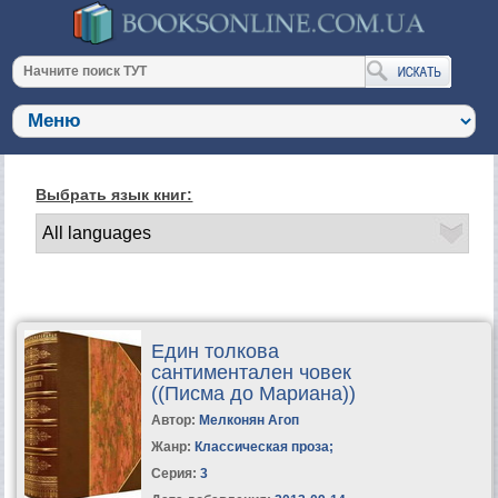
Выбрать язык книг:
Един толкова
сантиментален човек
((Писма до Мариана))
Автор:
Мелконян Агоп
Жанр:
Классическая проза
;
Серия:
3