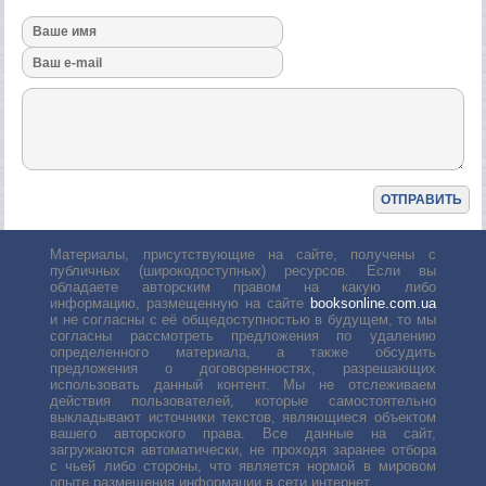
Материалы, присутствующие на сайте, получены с
публичных (широкодоступных) ресурсов. Если вы
обладаете авторским правом на какую либо
информацию, размещенную на сайте
booksonline.com.ua
и не согласны с её общедоступностью в будущем, то мы
согласны рассмотреть предложения по удалению
определенного материала, а также обсудить
предложения о договоренностях, разрешающих
использовать данный контент. Мы не отслеживаем
действия пользователей, которые самостоятельно
выкладывают источники текстов, являющиеся объектом
вашего авторского права. Все данные на сайт,
загружаются автоматически, не проходя заранее отбора
с чьей либо стороны, что является нормой в мировом
опыте размещения информации в сети интернет.