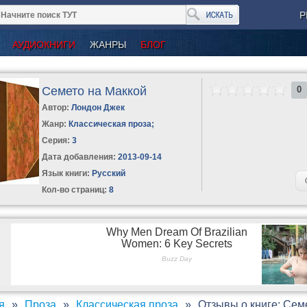
Р
АУДИОКНИГИ
ЖАНРЫ
БЛОГ
Семето на Маккой
0
Автор:
Лондон Джек
Жанр:
Классическая проза
;
Серия:
3
Дата добавления:
2013-09-14
Язык книги:
Русский
Кол-во страниц:
8
я
Проза
Классическая проза
Отзывы о книге: Сем