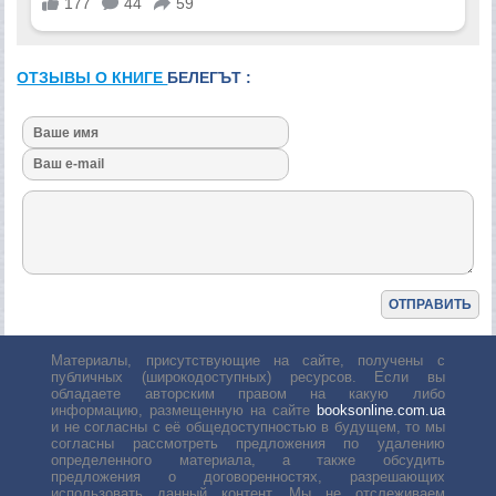
ОТЗЫВЫ О КНИГЕ
БЕЛЕГЪТ :
Материалы, присутствующие на сайте, получены с
публичных (широкодоступных) ресурсов. Если вы
обладаете авторским правом на какую либо
информацию, размещенную на сайте
booksonline.com.ua
и не согласны с её общедоступностью в будущем, то мы
согласны рассмотреть предложения по удалению
определенного материала, а также обсудить
предложения о договоренностях, разрешающих
использовать данный контент. Мы не отслеживаем