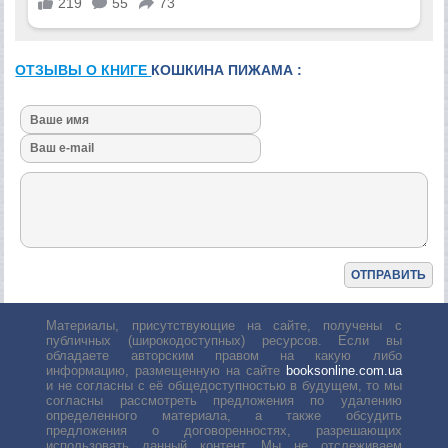
ОТЗЫВЫ О КНИГЕ
КОШКИНА ПИЖАМА :
Материалы, присутствующие на сайте, получены с
публичных (широкодоступных) ресурсов. Если вы
обладаете авторским правом на какую либо
информацию, размещенную на сайте
booksonline.com.ua
и не согласны с её общедоступностью в будущем, то мы
согласны рассмотреть предложения по удалению
определенного материала, а также обсудить
предложения о договоренностях, разрешающих
использовать данный контент. Мы не отслеживаем