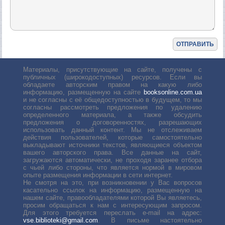
Материалы, присутствующие на сайте, получены с
публичных (широкодоступных) ресурсов. Если вы
обладаете авторским правом на какую либо
информацию, размещенную на сайте
booksonline.com.ua
и не согласны с её общедоступностью в будущем, то мы
согласны рассмотреть предложения по удалению
определенного материала, а также обсудить
предложения о договоренностях, разрешающих
использовать данный контент. Мы не отслеживаем
действия пользователей, которые самостоятельно
выкладывают источники текстов, являющиеся объектом
вашего авторского права. Все данные на сайт,
загружаются автоматически, не проходя заранее отбора
с чьей либо стороны, что является нормой в мировом
опыте размещения информации в сети интернет.
Не смотря на это, при возникновении у Вас вопросов
касательно ссылок на информацию, размещенную на
нашем сайте, правообладателями которой Вы являетесь,
просим обращаться к нам с интересующим запросом.
Для этого требуется переслать е-mail на адрес:
vse.biblioteki@gmail.com
. В письме настоятельно