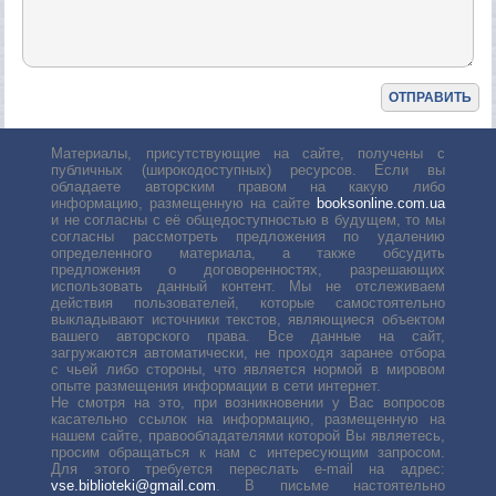
Материалы, присутствующие на сайте, получены с
публичных (широкодоступных) ресурсов. Если вы
обладаете авторским правом на какую либо
информацию, размещенную на сайте
booksonline.com.ua
и не согласны с её общедоступностью в будущем, то мы
согласны рассмотреть предложения по удалению
определенного материала, а также обсудить
предложения о договоренностях, разрешающих
использовать данный контент. Мы не отслеживаем
действия пользователей, которые самостоятельно
выкладывают источники текстов, являющиеся объектом
вашего авторского права. Все данные на сайт,
загружаются автоматически, не проходя заранее отбора
с чьей либо стороны, что является нормой в мировом
опыте размещения информации в сети интернет.
Не смотря на это, при возникновении у Вас вопросов
касательно ссылок на информацию, размещенную на
нашем сайте, правообладателями которой Вы являетесь,
просим обращаться к нам с интересующим запросом.
Для этого требуется переслать е-mail на адрес:
vse.biblioteki@gmail.com
. В письме настоятельно