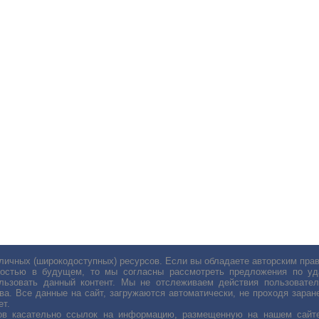
личных (широкодоступных) ресурсов. Если вы обладаете авторским пр
остью в будущем, то мы согласны рассмотреть предложения по уда
льзовать данный контент. Мы не отслеживаем действия пользовател
ва. Все данные на сайт, загружаются автоматически, не проходя заране
ет.
сов касательно ссылок на информацию, размещенную на нашем сайте