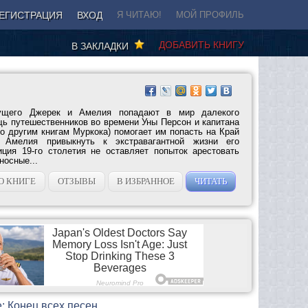
ЕГИСТРАЦИЯ
ВХОД
Я ЧИТАЮ!
МОЙ ПРОФИЛЬ
ДОБАВИТЬ КНИГУ
В ЗАКЛАДКИ
ущего Джерек и Амелия попадают в мир далекого
ь путешественников во времени Уны Персон и капитана
о другим книгам Муркока) помогает им попасть на Край
Амелия привыкнуть к экстравагантной жизни его
ция 19-го столетия не оставляет попыток арестовать
носные...
О КНИГЕ
ОТЗЫВЫ
В ИЗБРАННОЕ
ЧИТАТЬ
: Конец всех песен