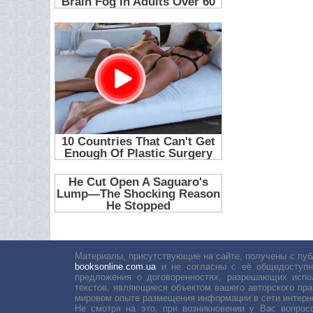
Материалы, присутствующие на сайте, получены с пуб
booksonline.com.ua
и не согласны с её общедоступн
предложения о договоренностях, разрешающих испо
текстов, являющиеся объектом вашего авторского пра
мировом опыте размещения информации в сети интерн
Не смотря на это, при возникновении у Вас вопро