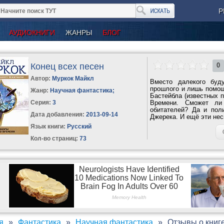
Р
АУДИОКНИГИ
ЖАНРЫ
БЛОГ
Конец всех песен
0
Автор:
Муркок Майкл
Вместо далекого буд
прошлого и лишь помощ
Жанр:
Научная фантастика
;
Бастейбла (известных п
Серия:
3
Времени. Сможет ли 
обитателей? Да и поли
Дата добавления:
2013-09-14
Джерека. И ещё эти нес
Язык книги:
Русский
Кол-во страниц:
73
я
Фантастика
Научная фантастика
Отзывы о книге