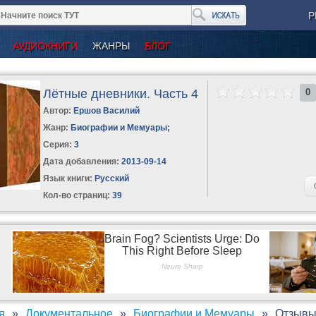
Р
АУДИОКНИГИ
ЖАНРЫ
БЛОГ
Лётные дневники. Часть 4
0
Автор:
Ершов Василий
Жанр:
Биографии и Мемуары
;
Серия:
3
Дата добавления:
2013-09-14
Язык книги:
Русский
Кол-во страниц:
39
я
Документальное
Биографии и Мемуары
Отзывы 