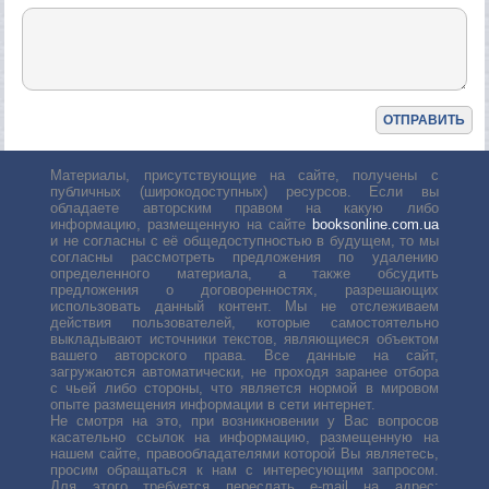
Материалы, присутствующие на сайте, получены с
публичных (широкодоступных) ресурсов. Если вы
обладаете авторским правом на какую либо
информацию, размещенную на сайте
booksonline.com.ua
и не согласны с её общедоступностью в будущем, то мы
согласны рассмотреть предложения по удалению
определенного материала, а также обсудить
предложения о договоренностях, разрешающих
использовать данный контент. Мы не отслеживаем
действия пользователей, которые самостоятельно
выкладывают источники текстов, являющиеся объектом
вашего авторского права. Все данные на сайт,
загружаются автоматически, не проходя заранее отбора
с чьей либо стороны, что является нормой в мировом
опыте размещения информации в сети интернет.
Не смотря на это, при возникновении у Вас вопросов
касательно ссылок на информацию, размещенную на
нашем сайте, правообладателями которой Вы являетесь,
просим обращаться к нам с интересующим запросом.
Для этого требуется переслать е-mail на адрес: