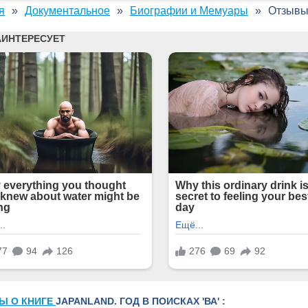
я
Документальное
Биографии и Мемуары
Отзывы 
Ы О КНИГЕ
JAPANLAND. ГОД В ПОИСКАХ 'ВА' :