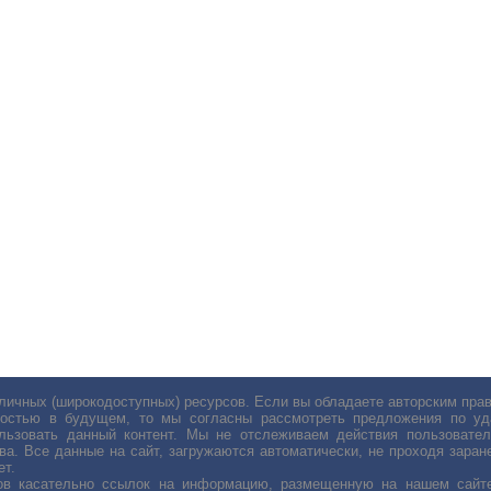
личных (широкодоступных) ресурсов. Если вы обладаете авторским пр
остью в будущем, то мы согласны рассмотреть предложения по уда
льзовать данный контент. Мы не отслеживаем действия пользовател
ва. Все данные на сайт, загружаются автоматически, не проходя заране
ет.
сов касательно ссылок на информацию, размещенную на нашем сайте