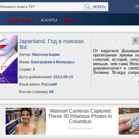
Р
АУДИОКНИГИ
ЖАНРЫ
БЛОГ
Japanland. Год в поисках
0
'Ва'
От издателя Дышащая
Автор:
Мюллер Карин
пропитанная яркими н
событий, историй, ситу
Жанр:
Биографии и Мемуары
;
меньше, чем сама Япони
документалист и своб
Серия:
3
Уитмена 'Всегда сопр
увлечение...
Дата добавления:
2013-09-15
Язык книги:
Русский
Кол-во страниц:
66