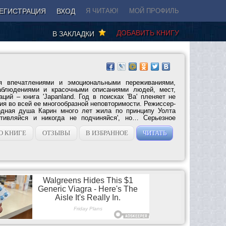
ЕГИСТРАЦИЯ
ВХОД
Я ЧИТАЮ!
МОЙ ПРОФИЛЬ
ДОБАВИТЬ КНИГУ
В ЗАКЛАДКИ
 впечатлениями и эмоциональными переживаниями,
аблюдениями и красочными описаниями людей, мест,
аций – книга 'Japanland. Год в поисках 'Ва' пленяет не
я во всей ее многообразной неповторимости. Режиссер-
одная душа Карин много лет жила по принципу Уолта
отивляйся и никогда не подчиняйся', но… Серьезное
О КНИГЕ
ОТЗЫВЫ
В ИЗБРАННОЕ
ЧИТАТЬ