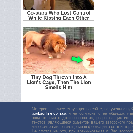
Материалы, присутствующие на сайте, получены с пуб
booksonline.com.ua
и не согласны с её общедоступн
предложения о договоренностях, разрешающих испо
текстов, являющиеся объектом вашего авторского пра
мировом опыте размещения информации в сети интерн
Не смотря на это, при возникновении у Вас вопро