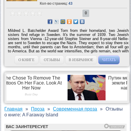
Кол-во страниц:
43
0
Mildred L. Batchelder Award Torn from their homeland, two Jewish
sisters find refuge in Sweden. It's the summer of 1939. Two Jewish
sisters from Vienna -12-year-old Stephie Steiner and 8-year-old Nellie-
are sent to Sweden to escape the Nazis. They expect to stay there six
months, until their parents can flee to Amsterdam; then all four will go
to America. But as the world war intensifies, the girls remain, each with
her own host family, on a rugged island off the western coast of
Sweden. Nellie quickly settles in to her new surroundings. She’s happy
О КНИГЕ
ОТЗЫВЫ
В ИЗБРАННОЕ
ЧИТАТЬ
with her foster family and soon favors the Swedish language over her
native German. Not so for Stephie, who finds it hard to adapt; she
feels stranded at the end of the world, with a foster mother who’s as
cold and unforgiving as the...
Главная
Проза
Современная проза
Отзывы
о книге: A Faraway Island