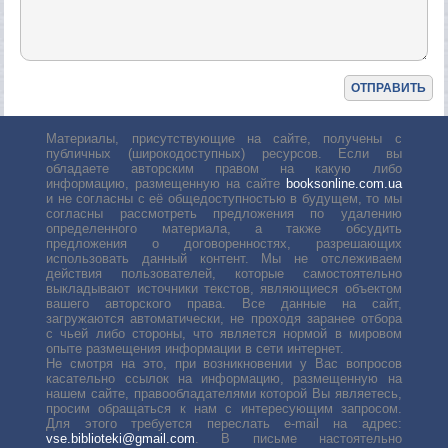
Материалы, присутствующие на сайте, получены с
публичных (широкодоступных) ресурсов. Если вы
обладаете авторским правом на какую либо
информацию, размещенную на сайте
booksonline.com.ua
и не согласны с её общедоступностью в будущем, то мы
согласны рассмотреть предложения по удалению
определенного материала, а также обсудить
предложения о договоренностях, разрешающих
использовать данный контент. Мы не отслеживаем
действия пользователей, которые самостоятельно
выкладывают источники текстов, являющиеся объектом
вашего авторского права. Все данные на сайт,
загружаются автоматически, не проходя заранее отбора
с чьей либо стороны, что является нормой в мировом
опыте размещения информации в сети интернет.
Не смотря на это, при возникновении у Вас вопросов
касательно ссылок на информацию, размещенную на
нашем сайте, правообладателями которой Вы являетесь,
просим обращаться к нам с интересующим запросом.
Для этого требуется переслать е-mail на адрес:
vse.biblioteki@gmail.com
. В письме настоятельно