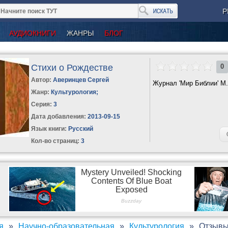
Р
АУДИОКНИГИ
ЖАНРЫ
БЛОГ
Стихи о Рождестве
0
Автор:
Аверинцев Сергей
Журнал 'Мир Библии' М. 2
Жанр:
Культурология
;
Серия:
3
Дата добавления:
2013-09-15
Язык книги:
Русский
Кол-во страниц:
3
я
Научно-образовательная
Культурология
Отзывы 