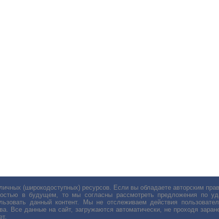
личных (широкодоступных) ресурсов. Если вы обладаете авторским пр
остью в будущем, то мы согласны рассмотреть предложения по уда
льзовать данный контент. Мы не отслеживаем действия пользовател
ва. Все данные на сайт, загружаются автоматически, не проходя заране
ет.