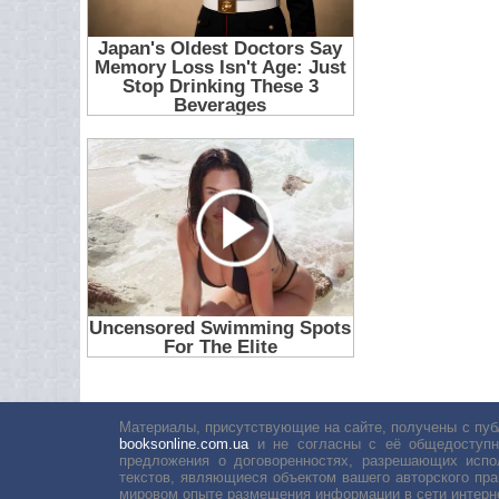
Материалы, присутствующие на сайте, получены с пуб
booksonline.com.ua
и не согласны с её общедоступн
предложения о договоренностях, разрешающих испо
текстов, являющиеся объектом вашего авторского пра
мировом опыте размещения информации в сети интерн