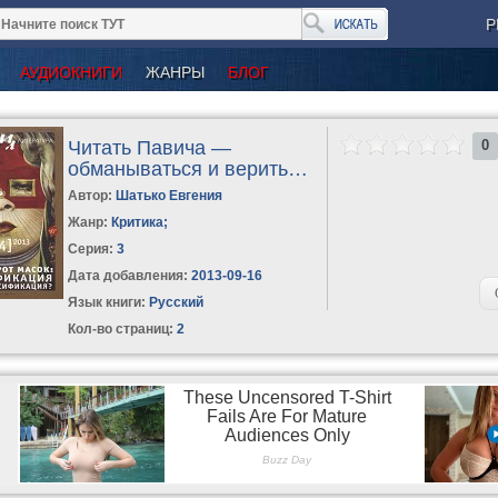
Р
АУДИОКНИГИ
ЖАНРЫ
БЛОГ
Читать Павича —
0
обманываться и верить…
Автор:
Шатько Евгения
Жанр:
Критика
;
Серия:
3
Дата добавления:
2013-09-16
Язык книги:
Русский
Кол-во страниц:
2