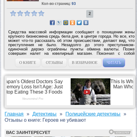
Кол-во страниц:
93
2
Средства массовой информации сообщают о похищении жены
крупного бизнесмена средь бела дня, в центре города. Но все, кто
может что-то рассказать об этом происшествии, делают вид, что
преступления не было. Незадолго до этого преступником-
одиночкой дерзко ограблены пункты обмена валюты. Позже
совершен налет на ювелирный магазин. Покончил с собой
известный врач-гинеколог. И за всеми этими преступлениями —
тень спецслужб. Странным...
О КНИГЕ
ОТЗЫВЫ
В ИЗБРАННОЕ
ЧИТАТЬ
Главная
Детективы
Полицейские детективы
Отзывы о книге: Героев не убивают