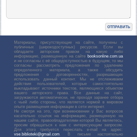
Материалы, присутствующие на сайте, получены с
публичных (широкодоступных) ресурсов. Если вы
обладаете авторским правом на какую либо
информацию, размещенную на сайте
booksonline.com.ua
и не согласны с её общедоступностью в будущем, то мы
согласны рассмотреть предложения по удалению
определенного материала, а также обсудить
предложения о договоренностях, разрешающих
использовать данный контент. Мы не отслеживаем
действия пользователей, которые самостоятельно
выкладывают источники текстов, являющиеся объектом
вашего авторского права. Все данные на сайт,
загружаются автоматически, не проходя заранее отбора
с чьей либо стороны, что является нормой в мировом
опыте размещения информации в сети интернет.
Не смотря на это, при возникновении у Вас вопросов
касательно ссылок на информацию, размещенную на
нашем сайте, правообладателями которой Вы являетесь,
просим обращаться к нам с интересующим запросом.
Для этого требуется переслать е-mail на адрес:
vse.biblioteki@gmail.com
. В письме настоятельно