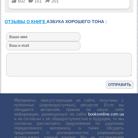
ОТЗЫВЫ О КНИГЕ
АЗБУКА ХОРОШЕГО ТОНА :
Материалы, присутствующие на сайте, получены с
публичных (широкодоступных) ресурсов. Если вы
обладаете авторским правом на какую либо
информацию, размещенную на сайте
booksonline.com.ua
и не согласны с её общедоступностью в будущем, то мы
согласны рассмотреть предложения по удалению
определенного материала, а также обсудить
предложения о договоренностях, разрешающих
использовать данный контент. Мы не отслеживаем