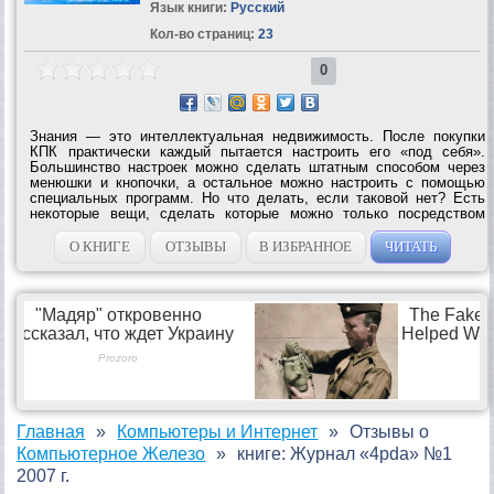
Язык книги:
Русский
Кол-во страниц:
23
0
Знания — это интеллектуальная недвижимость. После покупки
КПК практически каждый пытается настроить его «под себя».
Большинство настроек можно сделать штатным способом через
менюшки и кнопочки, а остальное можно настроить с помощью
специальных программ. Но что делать, если таковой нет? Есть
некоторые вещи, сделать которые можно только посредством
редактирования системного реестра Windows, где хранится
информация о настройках...
О КНИГЕ
ОТЗЫВЫ
В ИЗБРАННОЕ
ЧИТАТЬ
Главная
Компьютеры и Интернет
Отзывы о
Компьютерное Железо
книге: Журнал «4pda» №1
2007 г.