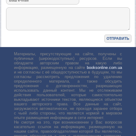
Материалы, присутствующие на сайте, получены с
публичных (широкодоступных) ресурсов. Если вы
обладаете авторским правом на какую либо
информацию, размещенную на сайте
booksonline.com.ua
и не согласны с её общедоступностью в будущем, то мы
согласны рассмотреть предложения по удалению
определенного материала, а также обсудить
предложения о договоренностях, разрешающих
использовать данный контент. Мы не отслеживаем
действия пользователей, которые самостоятельно
выкладывают источники текстов, являющиеся объектом
вашего авторского права. Все данные на сайт,
загружаются автоматически, не проходя заранее отбора
с чьей либо стороны, что является нормой в мировом
опыте размещения информации в сети интернет.
Не смотря на это, при возникновении у Вас вопросов
касательно ссылок на информацию, размещенную на
нашем сайте, правообладателями которой Вы являетесь,
просим обращаться к нам с интересующим запросом.