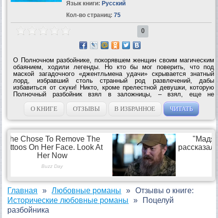
Язык книги:
Русский
Кол-во страниц:
75
0
О Полночном разбойнике, покорявшем женщин своим магическим
обаянием, ходили легенды. Но кто бы мог поверить, что под
маской загадочного «джентльмена удачи» скрывается знатный
лорд, избравший столь странный род развлечений, дабы
избавиться от скуки! Никто, кроме прелестной девушки, которую
Полночный разбойник взял в заложницы, – взял, еще не
подозревая, что невинная прелесть юной пленницы зажжет в его
сердце пожар великой страсти,...
О КНИГЕ
ОТЗЫВЫ
В ИЗБРАННОЕ
ЧИТАТЬ
Главная
Любовные романы
Отзывы о книге:
Исторические любовные романы
Поцелуй
разбойника