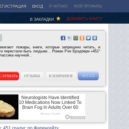
ЕГИСТРАЦИЯ
ВХОД
Я ЧИТАЮ!
МОЙ ПРОФИЛЬ
ДОБАВИТЬ КНИГУ
В ЗАКЛАДКИ
зжигают пожары, книги, которые запрещено читать, и
ти перестали быть людьми… Роман Рэя Брэдбери «451°
лассика научной...
СЛУШАТЬ
ОТЗЫВЫ
В ИЗБРАННОЕ
ЧИТАТЬ
: 451 градус по Фаренгейту