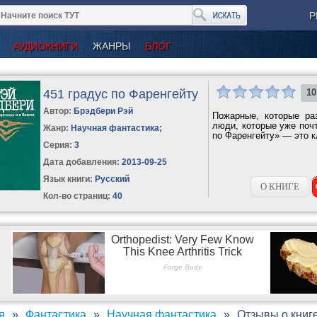
Р
АУДИОКНИГИ
ЖАНРЫ
БЛОГ
451 градус по Фаренгейту
10
Автор:
Брэдбери Рэй
Пожарные, которые ра
люди, которые уже поч
Жанр:
Научная фантастика
;
по Фаренгейту» — это к
Серия:
3
Дата добавления:
2013-09-25
Язык книги:
Русский
О КНИГЕ
Кол-во страниц:
40
я
Фантастика
Научная фантастика
Отзывы о книге