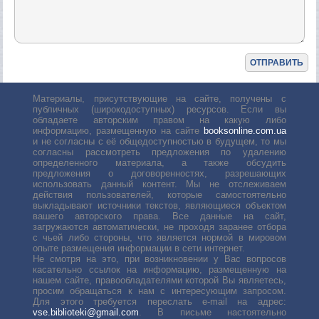
Материалы, присутствующие на сайте, получены с
публичных (широкодоступных) ресурсов. Если вы
обладаете авторским правом на какую либо
информацию, размещенную на сайте
booksonline.com.ua
и не согласны с её общедоступностью в будущем, то мы
согласны рассмотреть предложения по удалению
определенного материала, а также обсудить
предложения о договоренностях, разрешающих
использовать данный контент. Мы не отслеживаем
действия пользователей, которые самостоятельно
выкладывают источники текстов, являющиеся объектом
вашего авторского права. Все данные на сайт,
загружаются автоматически, не проходя заранее отбора
с чьей либо стороны, что является нормой в мировом
опыте размещения информации в сети интернет.
Не смотря на это, при возникновении у Вас вопросов
касательно ссылок на информацию, размещенную на
нашем сайте, правообладателями которой Вы являетесь,
просим обращаться к нам с интересующим запросом.
Для этого требуется переслать е-mail на адрес:
vse.biblioteki@gmail.com
. В письме настоятельно