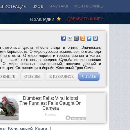
ЕГИСТРАЦИЯ
ВХОД
Я ЧИТАЮ!
МОЙ ПРОФИЛЬ
ДОБАВИТЬ КНИГУ
В ЗАКЛАДКИ
 летопись цикла «Песнь льда и огня». Эпическая,
еми Королевств. О мире суровых земель вечного холода
чного лета. О мире лордов и героев, воинов и магов,
йц — всех, кого свела воедино Судьба во исполнение
а. О мире опасных приключений, великих деяний и
 интриг. Сотрясается в борьбе Железный Трон Семи...
О КНИГЕ
ОТЗЫВЫ
В ИЗБРАННОЕ
ЧИТАТЬ
ге: Буря мечей. Книга II