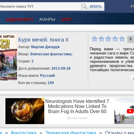
Р
АУДИОКНИГИ
ЖАНРЫ
БЛОГ
Буря мечей. Книга II
8
Автор:
Мартин Джордж
Перед вами — третья
чеканная сага о мире С
Жанр:
Эпическая фантастика
;
и радостных земель ве
Серия:
3
чернокнижников и уби
древнего пророчеств
Дата добавления:
2013-09-28
тончайших политических
Язык книги:
Русский
Кол-во страниц:
159
я
Фантастика
Эпическая фантастика
Отзывы о кни