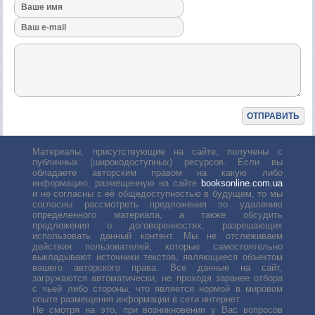
Материалы, присутствующие на сайте, получены с
публичных (широкодоступных) ресурсов. Если вы
обладаете авторским правом на какую либо
информацию, размещенную на сайте
booksonline.com.ua
и не согласны с её общедоступностью в будущем, то мы
согласны рассмотреть предложения по удалению
определенного материала, а также обсудить
предложения о договоренностях, разрешающих
использовать данный контент. Мы не отслеживаем
действия пользователей, которые самостоятельно
выкладывают источники текстов, являющиеся объектом
вашего авторского права. Все данные на сайт,
загружаются автоматически, не проходя заранее отбора
с чьей либо стороны, что является нормой в мировом
опыте размещения информации в сети интернет.
Не смотря на это, при возникновении у Вас вопросов