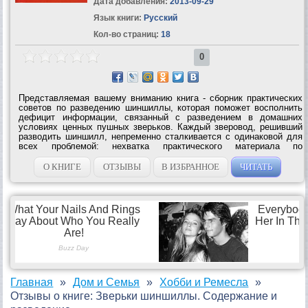
Дата добавления:
2013-09-29
Язык книги:
Русский
Кол-во страниц:
18
0
Представляемая вашему вниманию книга - сборник практических
советов по разведению шиншиллы, которая поможет восполнить
дефицит информации, связанный с разведением в домашних
условиях ценных пушных зверьков. Каждый зверовод, решивший
разводить шиншилл, непременно сталкивается с одинаковой для
всех проблемой: нехватка практического материала по
разведению и уходу за животными. Цель издетелей этой книги
вполне конкретна: помочь...
О КНИГЕ
ОТЗЫВЫ
В ИЗБРАННОЕ
ЧИТАТЬ
Главная
Дом и Семья
Хобби и Ремесла
Отзывы о книге: Зверьки шиншиллы. Содержание и