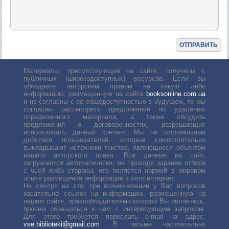
Материалы, присутствующие на сайте, получены с
публичных (широкодоступных) ресурсов. Если вы
обладаете авторским правом на какую либо
информацию, размещенную на сайте
booksonline.com.ua
и не согласны с её общедоступностью в будущем, то мы
согласны рассмотреть предложения по удалению
определенного материала, а также обсудить
предложения о договоренностях, разрешающих
использовать данный контент. Мы не отслеживаем
действия пользователей, которые самостоятельно
выкладывают источники текстов, являющиеся объектом
вашего авторского права. Все данные на сайт,
загружаются автоматически, не проходя заранее отбора
с чьей либо стороны, что является нормой в мировом
опыте размещения информации в сети интернет.
Не смотря на это, при возникновении у Вас вопросов
касательно ссылок на информацию, размещенную на
нашем сайте, правообладателями которой Вы являетесь,
просим обращаться к нам с интересующим запросом.
Для этого требуется переслать е-mail на адрес:
vse.biblioteki@gmail.com
. В письме настоятельно