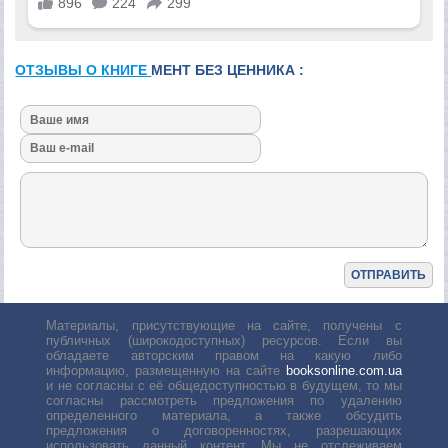
ОТЗЫВЫ О КНИГЕ
МЕНТ БЕЗ ЦЕННИКА :
Материалы, присутствующие на сайте, получены с
публичных (широкодоступных) ресурсов. Если вы
обладаете авторским правом на какую либо
информацию, размещенную на сайте
booksonline.com.ua
и не согласны с её общедоступностью в будущем, то мы
согласны рассмотреть предложения по удалению
определенного материала, а также обсудить
предложения о договоренностях, разрешающих
использовать данный контент. Мы не отслеживаем