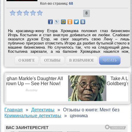
Кол-во страниц:
68
8
На красавицу-жену Егора Хромцова положил глаз бизнесмен
Игорь Костылин и стал внаглую добиваться ее любви. Слабоват
оказался духом Егор, не смог защитить свою Лену – лишь
публично пригрозил отомстить Игорю да разбил бутылкой стекло в
машине бизнесмена. Но случилось так, что на следующий день
Костылина зарезали, а на балконе Хромцовых нашелся нож,
испачканный кровью Игоря. Для следствия все предельно ясно:
убийца – Егор. На будущем...
О КНИГЕ
ОТЗЫВЫ
В ИЗБРАННОЕ
ЧИТАТЬ
Главная
Детективы
Отзывы о книге: Мент без
Криминальные детективы
ценника