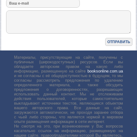
Материалы, присутствующие на сайте, получены с
публичных (широкодоступных) ресурсов. Если вы
обладаете авторским правом на какую либо
информацию, размещенную на сайте
booksonline.com.ua
и не согласны с её общедоступностью в будущем, то мы
согласны рассмотреть предложения по удалению
определенного материала, а также обсудить
предложения о договоренностях, разрешающих
использовать данный контент. Мы не отслеживаем
действия пользователей, которые самостоятельно
выкладывают источники текстов, являющиеся объектом
вашего авторского права. Все данные на сайт,
загружаются автоматически, не проходя заранее отбора
с чьей либо стороны, что является нормой в мировом
опыте размещения информации в сети интернет.
Не смотря на это, при возникновении у Вас вопросов
касательно ссылок на информацию, размещенную на
нашем сайте, правообладателями которой Вы являетесь,