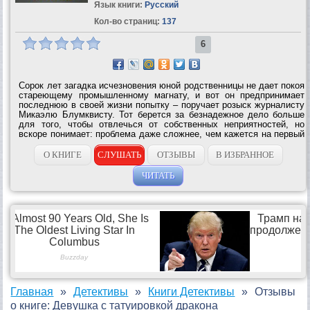
Язык книги:
Русский
Кол-во страниц:
137
6
Сорок лет загадка исчезновения юной родственницы не дает покоя
стареющему промышленному магнату, и вот он предпринимает
последнюю в своей жизни попытку – поручает розыск журналисту
Микаэлю Блумквисту. Тот берется за безнадежное дело больше
для того, чтобы отвлечься от собственных неприятностей, но
вскоре понимает: проблема даже сложнее, чем кажется на первый
взгляд. Как связано давнее происшествие на острове с
несколькими...
О КНИГЕ
СЛУШАТЬ
ОТЗЫВЫ
В ИЗБРАННОЕ
ЧИТАТЬ
Главная
Детективы
Книги Детективы
Отзывы
о книге: Девушка с татуировкой дракона