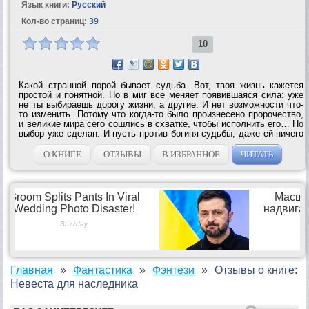
Язык книги:
Русский
Кол-во страниц:
39
10
Какой странной порой бывает судьба. Вот, твоя жизнь кажется
простой и понятной. Но в миг все меняет появившаяся сила: уже
не ты выбираешь дорогу жизни, а другие. И нет возможности что-
то изменить. Потому что когда-то было произнесено пророчество,
и великие мира сего сошлись в схватке, чтобы исполнить его… Но
выбор уже сделан. И пусть против богиня судьбы, даже ей ничего
не изменить - слияние произойдет… Принцесса сделает свой
выбор, а...
О КНИГЕ
ОТЗЫВЫ
В ИЗБРАННОЕ
ЧИТАТЬ
Главная
Фантастика
Фэнтези
Отзывы о книге:
Невеста для наследника